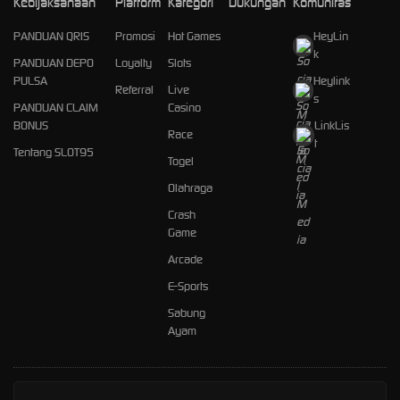
Kebijaksanaan
Platform
Kategori
Dukungan
Komunitas
PANDUAN QRIS
Promosi
Hot Games
HeyLin
k
PANDUAN DEPO
Loyalty
Slots
PULSA
Heylink
Referral
Live
s
PANDUAN CLAIM
Casino
BONUS
LinkLis
Race
t
Tentang SLOT95
Togel
Olahraga
Crash
Game
Arcade
E-Sports
Sabung
Ayam