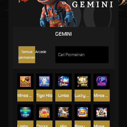
GEMINI
Semua
Arcade
permainan
Mines Gold Rush
Tiger Hilo
Limbo
Lucky Hilo
Mines Neon
Limbo Classic
Chicken Run
Hilo
Pinoy Mines
Mines Maple