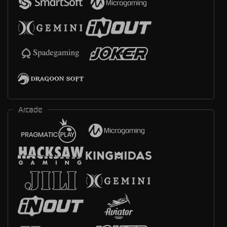
Arcade