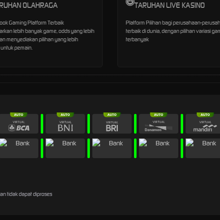
RUHAN OLAHRAGA
TARUHAN LIVE KASINO
ook Gaming Platform Terbaik
Platform Pilihan bagi perusahaan-perusa
kan lebih banyak game, odds yang lebih
terbaik di dunia, dengan pilihan variasi g
 dan menyediakan pilihan yang lebih
terbanyak
untuk pemain.
an tidak dapat diproses