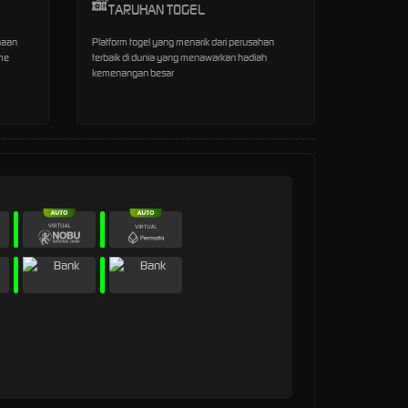
TARUHAN TOGEL
haan
Platform togel yang menarik dari perusahan
ame
terbaik di dunia yang menawarkan hadiah
kemenangan besar