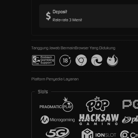
Deposit
Rata-rata 3 Menit
Tanggung Jawab Bermain
Browser Yang Didukung
Platform Penyedia Layanan
Slots