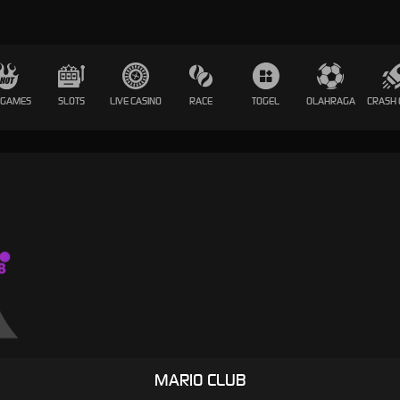
 GAMES
SLOTS
LIVE CASINO
RACE
TOGEL
OLAHRAGA
CRASH
MARIO CLUB