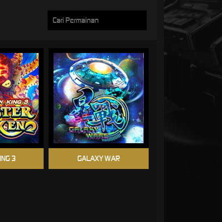
ING 3
GALAXY WAR