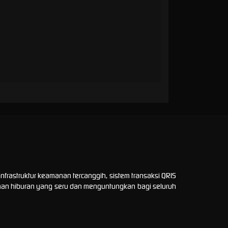
astruktur keamanan tercanggih, sistem transaksi QRIS
aman hiburan yang seru dan menguntungkan bagi seluruh