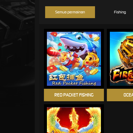
Semua permainan
Fishing
RED PACKET FISHING
OCEA