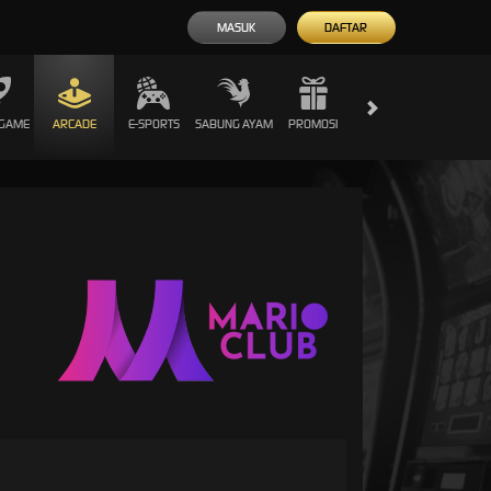
MASUK
DAFTAR
 GAME
ARCADE
E-SPORTS
SABUNG AYAM
PROMOSI