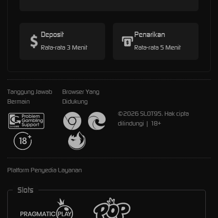
Deposit
Penarikan
Rata-rata 3 Menit
Rata-rata 5 Menit
Tanggung Jawab
Browser Yang
Bermain
Didukung
©2026 SLOT95. Hak cipta
dilindungi | 18+
Platform Penyedia Layanan
Slots