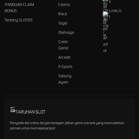
s
PANDUAN CLAIM
Casino
BONUS
LinkLis
Race
t
Tentang SLOT95
Togel
Olahraga
Crash
Game
Arcade
E-Sports
Sabung
Ayam
TARUHAN SLOT
Penyedia slot online dengan beragam pilihan game menarik yang memudahkan
pemain untuk mencapai jackpot