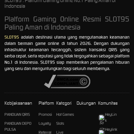
SLOT95 : Platform Gaming Online No.1 Paling Aman di
Indonesia
Platform Gaming Online Resmi SLOT95
Paling Aman di Indonesia
SLOT95
adalah destinasi utama yang mengutamakan keamanan
dalam bermain game online di tahun 2026. Dengan dukungan
infrastruktur keamanan tercanggih, sistem transaksi QRIS yang
serba cepat, serta reputasi yang tidak tergoyahkan sebagai platform
No.1 di Indonesia. SLOT95 siap memberikan pengalaman hiburan
yang seru dan menguntungkan bagi seluruh membernya.
Kebijaksanaan
Platform
Kategori
Dukungan
Komunitas
PANDUAN QRIS
Promosi
Hot Games
HeyLin
k
PANDUAN DEPO
Loyalty
Slots
PULSA
Heylink
Referral
Live