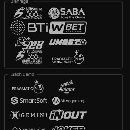
Olahraga
Crash Game