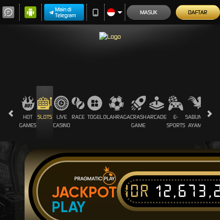
Main di
MASUK
DAFTAR
Telegram
HOT
SLOTS
LIVE
RACE
TOGEL
OLAHRAGA
CRASH
ARCADE
E-
SABUNG
PROM
GAMES
CASINO
GAME
SPORTS
AYAM
IDR
12,673,
JACKPOT
PLAY