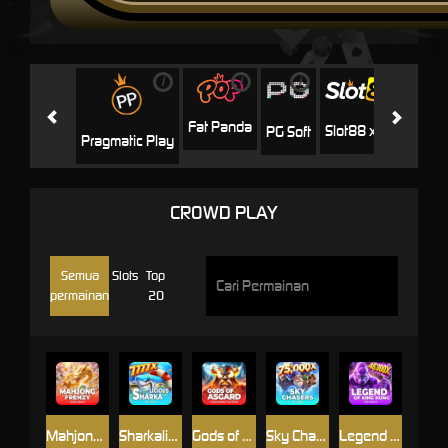
i
i
i
i
i
Facha
Fat Panda
Slot88 x PP
PG Soft
Pragmatic Play
CROWD PLAY
Semua
Slots
Top
permainan
20
Mahjong Frenzy
Sharkalicious
Gods of Asgard
Sky Chasers
Legend of King Kong